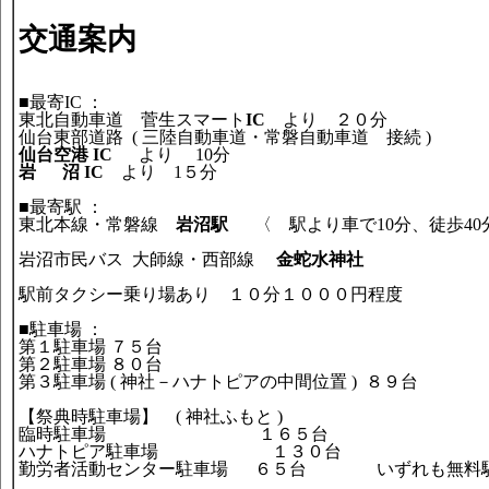
交通案内
■最寄IC ：
東北自動車道 菅生スマート
IC
より ２０分
仙台東部道路 ( 三陸自動車道・常磐自動車道 接続 )
仙台空港 IC
より 10分
岩 沼 IC
より 1５分
■最寄駅 ：
東北本線・常磐線
岩沼駅
〈 駅より車で10分、徒歩40
岩沼市民バス 大師線・西部線
金蛇水神社
駅前タクシー乗り場あり １０分１０００円程度
■駐車場 ：
第１駐車場 ７５台
第２駐車場 ８０台
第３駐車場 ( 神社－ハナトピアの中間位置 ) ８９台
【祭典時駐車場】 ( 神社ふもと )
臨時駐車場 １６５台
ハナトピア駐車場 １３０台
勤労者活動センター駐車場 ６５台 いずれも無料