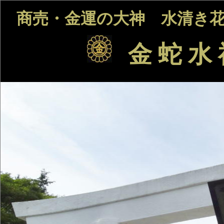
商売・金運の大神 水清き花
金 蛇 水